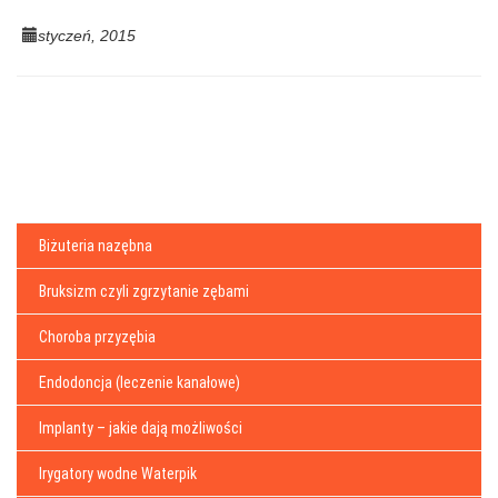
styczeń, 2015
Biżuteria nazębna
Bruksizm czyli zgrzytanie zębami
Choroba przyzębia
Endodoncja (leczenie kanałowe)
Implanty – jakie dają możliwości
Irygatory wodne Waterpik