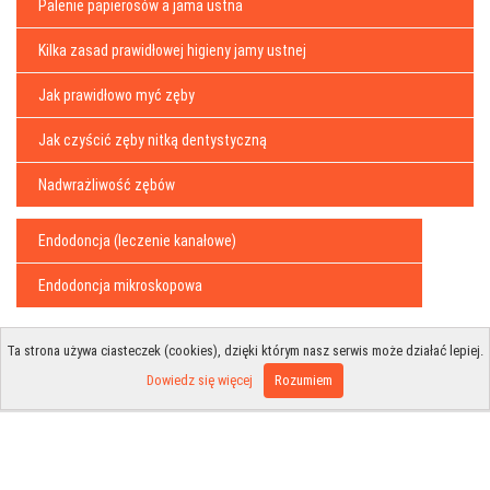
Palenie papierosów a jama ustna
Kilka zasad prawidłowej higieny jamy ustnej
Jak prawidłowo myć zęby
Jak czyścić zęby nitką dentystyczną
Nadwrażliwość zębów
Endodoncja (leczenie kanałowe)
Endodoncja mikroskopowa
Ta strona używa ciasteczek (cookies), dzięki którym nasz serwis może działać lepiej.
Dowiedz się więcej
Rozumiem