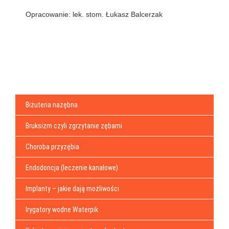
Opracowanie: lek. stom. Łukasz Balcerzak
Biżuteria nazębna
Bruksizm czyli zgrzytanie zębami
Choroba przyzębia
Endodoncja (leczenie kanałowe)
Implanty – jakie dają możliwości
Irygatory wodne Waterpik