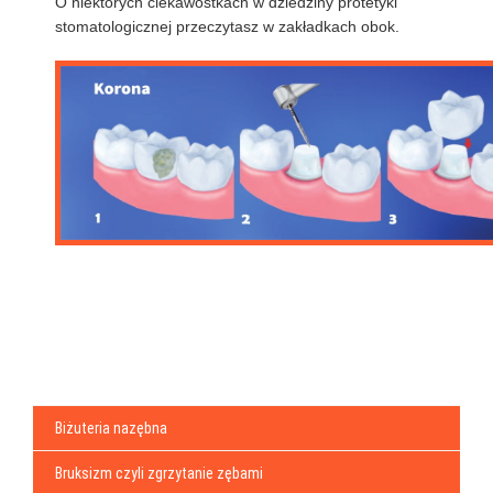
O niektórych ciekawostkach w dziedziny protetyki
stomatologicznej przeczytasz w zakładkach obok.
Biżuteria nazębna
Bruksizm czyli zgrzytanie zębami