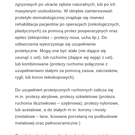
zgryzowych po utracie zębów naturalnych, lub po ich
masywnym uszkodzeniu. W obrębie zainteresowań
protetyki stomatologicznej znajduje się również
rehabilitacja pacjentów po operacjach (onkologicznych,
plastycznych) za pomocą protez pooperacyjnych oraz
epitez (ektoprotez – protezy nosa, ucha itp.). Do
odtworzenia wykorzystuje się uzupełnienie
protetyczne. Mogą one być stałe (nie dające się
usunąć z ust), lub ruchome (dające się wyjąć z ust),
lub kombinowane (protezy ruchome połączone z
uzupełnieniami stałymi za pomocą zasuw, zatrzasków,
rygli, lub koron teleskopowych).
Do uzupełnień protetycznych ruchomych zalicza się
m.in. protezy akrylowe, protezy szkieletowe (proteza
ruchoma śluzówkowo – ozębnowa), protezy nylonowe,
lub acetalowe, a do stałych m.in. korony i mosty
(metalowe – lane, licowane porcelaną na podbudowie
metalowej oraz pełnoceramiczne )