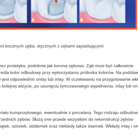
ni bocznych zęba, stycznych z zębami sąsiadującymi.
rzez protetyka, podobnie jak korona zębowa. Ząb musi być całkowicie
kreśla kolor odbudowy przy wykorzystaniu próbnika kolorów. Na podsta
 jest odpowiednio onlay lub inlay. W oczekiwaniu na przygotowanie wk
olejnej wizycie, po usunięciu tymczasowego wypełnienia, inlay lub onl
teriału kompozytowego, ewentualnie z porcelany. Tego rodzaju odbudow
 przednich zębów. Służą one przede wszystkim do rekonstrukcji zębów
iątek, szóstek, siódemek oraz niekiedy także ósemek. Wkłady inlay i on