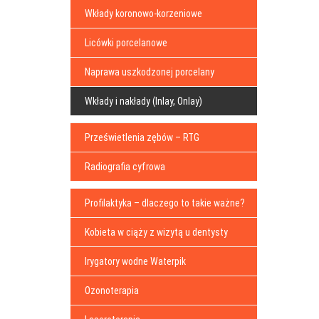
Wkłady koronowo-korzeniowe
Licówki porcelanowe
Naprawa uszkodzonej porcelany
Wkłady i nakłady (Inlay, Onlay)
Prześwietlenia zębów – RTG
Radiografia cyfrowa
Profilaktyka – dlaczego to takie ważne?
Kobieta w ciąży z wizytą u dentysty
Irygatory wodne Waterpik
Ozonoterapia