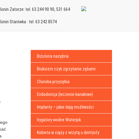
onin Zatorze: tel. 63 244 90 90, 531 664
onin Starówka : tel. 63 242 8574
Biżuteria nazębna
Bruksizm czyli zgrzytanie zębami
Choroba przyzębia
Endodoncja (leczenie kanałowe)
e
Implanty – jakie dają możliwości
Irygatory wodne Waterpik
wego
kać
Kobieta w ciąży z wizytą u dentysty
a