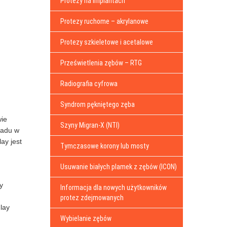
Protezy na implantach
Protezy ruchome – akrylanowe
Protezy szkieletowe i acetalowe
Prześwietlenia zębów – RTG
Radiografia cyfrowa
Syndrom pękniętego zęba
wie
Szyny Migran-X (NTI)
ładu w
ay jest
Tymczasowe korony lub mosty
Usuwanie białych plamek z zębów (ICON)
y
Informacja dla nowych użytkowników
protez zdejmowanych
lay
Wybielanie zębów