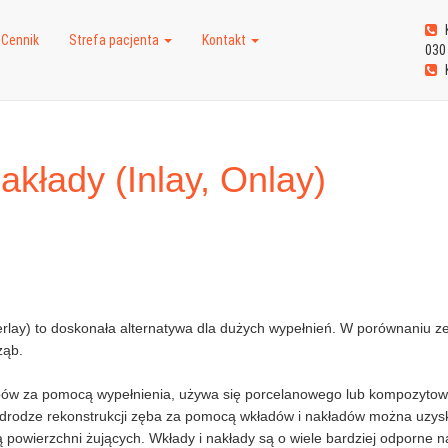
K
Cennik
Strefa pacjenta
Kontakt
030
K
akłady (Inlay, Onlay)
verlay) to doskonała alternatywa dla dużych wypełnień. W porównaniu z
ząb.
ów za pomocą wypełnienia, używa się porcelanowego lub kompozyto
W drodze rekonstrukcji zęba za pomocą wkładów i nakładów można uzys
ą powierzchni żujących. Wkłady i nakłady są o wiele bardziej odporne n